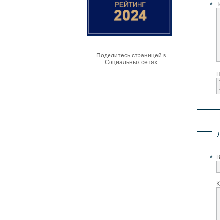
*
Т
Поделитесь страницей в
Социальных сетях
П
*
В
К