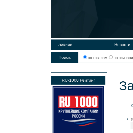
Главная
Новости
Поиск:
по товарам
по компан
RU-1000 Рейтинг
З
*
Т