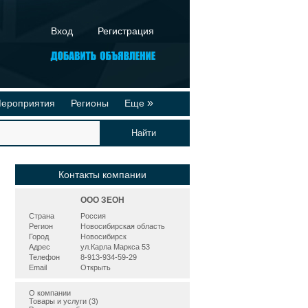
Вход
Регистрация
»
ероприятия
Регионы
Еще
йтинги
Реклама на сайте
део-презентации
Публикации
Контакты компании
ООО ЗЕОН
Страна
Россия
Регион
Новосибирская область
Город
Новосибирск
Адрес
ул.Карла Маркса 53
Телефон
8-913-934-59-29
Email
Открыть
О компании
Товары и услуги (3)