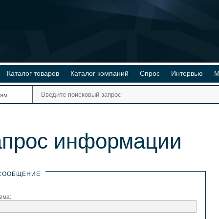
Каталог товаров
Каталог компаний
Спрос
Интервью
М
Ре
иям
Ви
апрос информации
СООБЩЕНИЕ
ема: