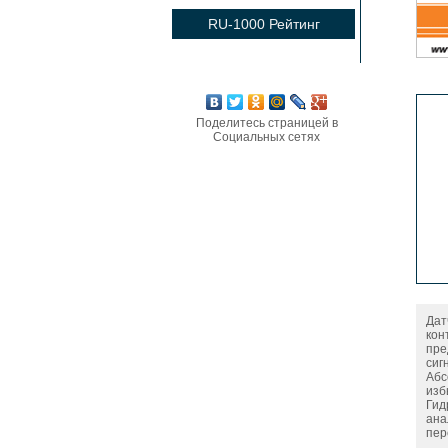
RU-1000 Рейтинг
Поделитесь страницей в
Социальных сетях
Дат
кон
пре
сиг
Абс
изб
Гид
ана
пер