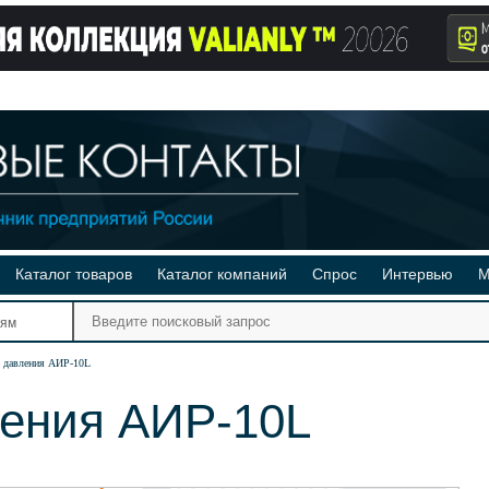
Каталог товаров
Каталог компаний
Спрос
Интервью
М
Ре
иям
Ви
 давления АИР-10L
ления АИР-10L