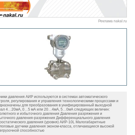
Реклама nakal.ru
чики давления АИР используются в системах автоматического
троля, регулирования и управления технологическими процессами и
дназначены для преобразования в унифицированный выходной
нал 4…20мА, 0…5 мА или 20…4мА, 5…0мА следующих величин:
олютного и избыточного давления Давления разряжения и
ыточного давления-разряжения Дифференциального давления
ростатического давления (уровня) АИР-10L Малогабаритные
логовые датчики давления эконом-класса, отличающиеся высокой
егрузочной способностью