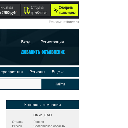
Реклама mtforce.ru
Вход
Регистрация
»
ероприятия
Регионы
Еще
йтинги
Реклама на сайте
део-презентации
Публикации
Контакты компании
Эмис, ЗАО
Страна
Россия
Регион
Челябинская область