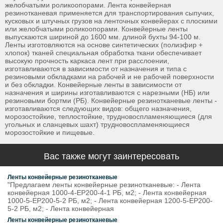
желобчатыми роликоопорами. Лента конвейерная
резинотканевая применяется для транспортирования сыпучих,
кусковых и штучных грузов на ленточных конвейерах с плоскими
или желобчатыми роликоопорами. Конвейерные ленты
выпускаются шириной до 1600 мм. длиной бухты 94-100 м.
Ленты изготовляются на основе синтетических (полиэфир +
хлопок) тканей специальная обработка ткани обеспечивает
высокую прочность каркаса лент при расслоении,
изготавливаются в зависимости от назначения и типа с
резиновыми обкладками на рабочей и не рабочей поверхности
и без обкладки. Конвейерные ленты в зависимости от
назначения и ширины изготавливаются с нарезными (НБ) или
резиновыми бортми (РБ). Конвейерные резинотканевые ленты -
изготавливаются следующих видов: общего назначения,
морозостойкие, теплостойкие, трудновоспламеняющиеся (для
угольных и сланцевых шахт) трудновоспламеняющиеся
морозостойкие и пищевые.
Вас также могут заинтересовать
Ленты конвейерные резинотканевые
"Предлагаем ленты конвейерные резинотканевые: - Лента
конвейерная 1000-4-ЕР200-4-1 РБ, м2; - Лента конвейерная
1000-5-ЕР200-5-2 РБ, м2; - Лента конвейерная 1200-5-ЕР200-
5-2 РБ, м2; - Лента конвейерная
Ленты конвейерные резинотканевые