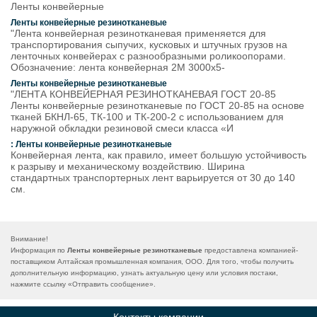
Ленты конвейерные
Ленты конвейерные резинотканевые
"Лента конвейерная резинотканевая применяется для
транспортирования сыпучих, кусковых и штучных грузов на
ленточных конвейерах с разнообразными роликоопорами.
Обозначение: лента конвейерная 2М 3000х5-
Ленты конвейерные резинотканевые
"ЛЕНТА КОНВЕЙЕРНАЯ РЕЗИНОТКАНЕВАЯ ГОСТ 20-85
Ленты конвейерные резинотканевые по ГОСТ 20-85 на основе
тканей БКНЛ-65, ТК-100 и ТК-200-2 с использованием для
наружной обкладки резиновой смеси класса «И
: Ленты конвейерные резинотканевые
Конвейерная лента, как правило, имеет большую устойчивость
к разрыву и механическому воздействию. Ширина
стандартных транспортерных лент варьируется от 30 до 140
см.
Внимание!
Информация по
Ленты конвейерные резинотканевые
предоставлена компанией-
поставщиком Алтайская промышленная компания, ООО. Для того, чтобы получить
дополнительную информацию, узнать актуальную цену или условия постаки,
нажмите ссылку «
Отправить сообщение
».