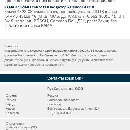
проезжей части твердых противогололедных материалов
КАМАЗ 4528-03 самосвал вездеход на шасси 43118
Камаз 4528-03 самосвал задняя разгрузка на 43118 шасси
КАМАЗ 43118-46 (МКБ, МОБ, дв. КАМАЗ 740.662-300(Е-4), КПП
ЗФ 9, топл. ап. BOSCH, Common Rail, ДЗК, рестайлинг, без
спалки) или шасси КАМА
Внимание!
Информация по
Самосвал 4528М на шасси КамАЗ-0001041-62
предоставлена
компанией-поставщиком Русбизнесавто, ООО. Для того, чтобы получить
дополнительную информацию, узнать актуальную цену или условия постаки,
нажмите ссылку «
Отправить сообщение
».
Контакты компании
Русбизнесавто, ООО
Страна
Россия
Регион
Белгородская область
Город
Белгород
Адрес
Белгород, ул. Дзгоева, д. 4, оф. 224
Телефон
+7 (926) 3314688
О компании
Товары и услуги (92)