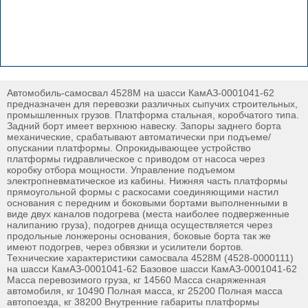
Автомобиль-самосвал 4528М на шасси КамАЗ-0001041-62
предназначен для перевозки различных сыпучих строительных,
промышленных грузов. Платформа стальная, коробчатого типа.
Задний борт имеет верхнюю навеску. Запоры заднего борта
механические, срабатывают автоматически при подъеме/
опускании платформы. Опрокидывающее устройство
платформы гидравлическое с приводом от насоса через
коробку отбора мощности. Управление подъемом
электропневматическое из кабины. Нижняя часть платформы
прямоугольной формы с раскосами соединяющими настил
основания с передним и боковыми бортами выполненными в
виде двух каналов подогрева (места наиболее подверженные
налипанию груза), подогрев днища осуществляется через
продольные лонжероны основания, боковые борта так же
имеют подогрев, через обвязки и усилители бортов.
Технические характеристики самосвала 4528М (4528-0000111)
на шасси КамАЗ-0001041-62 Базовое шасси КамАЗ-0001041-62
Масса перевозимого груза, кг 14560 Масса снаряженная
автомобиля, кг 10490 Полная масса, кг 25200 Полная масса
автопоезда, кг 38200 Внутренние габариты платформы