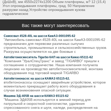
(ДхШхВ), мм 4550х2274х1200 Объем платформы, м? 12 (15,4)
Угол опрокидывания платформы, град. 50 Направление
разгрузки назад Устройство опрокидывания кузова
гидравлическое
Вас также могут заинтересовать
Самосвал 4528-40L на шасси КамАЗ-0001095-62
"Автомобиль-самосвал 4528-40L на шасси КамАЗ-0001095-62
предназначен для перевозки различных сыпучих
строительных, промышленных и сельскохозяйственных грузов.
Разгрузка осуществляется на две боковые с
Автобетоносмеситель Tigarbo 6АП на шасси Камаз 65111-62
"Компания "УралСпецТранс" и завод "TIGARBO" пришли к
соглашению о сотрудничестве. Наша компания получила
лицензию на производство автобетоносмесителей, монтажа
оборудования под торговой маркой TIGARBO
Автобетононасос на шасси КАМАЗ 65115-62.
втобетононасосы оснащают аварийным устройством, которое
моментально прекращает работу всего оборудования в
случае возникновения опасной ситуации.
Машина ЭД-405В на шасси КАМАЗ 65115-62
"Машина ЭД405В используется в зимний период для
патрульной и скоростной снегоочистки, удаления
спрессованного снега и шуги, наледи, распределения на