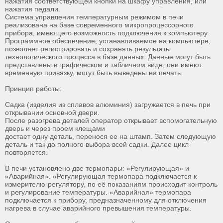
нажатия соответствующей кнопки на шкафу управления, или
нажатия педали.
Система управления температурным режимом в печи
реализована на базе современного микропроцессорного
прибора, имеющего возможность подключения к компьютеру.
Программное обеспечение, устанавливаемое на компьютере,
позволяет регистрировать и сохранять результаты
технологического процесса в базе данных. Данные могут быть
представлены в графическом и табличном виде, они имеют
временную привязку, могут быть выведены на печать.
Принцип работы:
Садка (изделия из сплавов алюминия) загружается в печь при
открывании основной двери.
После разогрева деталей оператор открывает вспомогательную
дверь и через проем клещами
достает одну деталь, перенося ее на штамп. Затем следующую
деталь и так до полного выбора всей садки. Далее цикл
повторяется.
В печи установлено две термопары: «Регулирующая» и
«Аварийная». «Регулирующая термопара подключается к
измерителю-регулятору, по её показаниям происходит контроль
и регулирование температуры. «Аварийная» термопара
подключается к прибору, предназначенному для отключения
нагрева в случае аварийного превышения температуры.