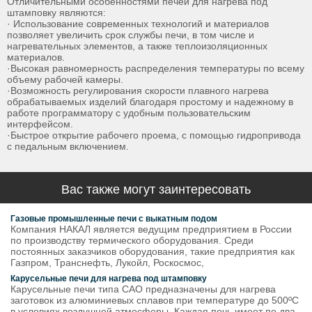
Отличительными особенностями печей для нагрева под
штамповку являются:
· Использование современных технологий и материалов
позволяет увеличить срок службы печи, в том числе и
нагревательных элементов, а также теплоизоляционных
материалов.
·Высокая равномерность распределения температуры по всему
объему рабочей камеры.
·Возможность регулирования скорости плавного нагрева
обрабатываемых изделий благодаря простому и надежному в
работе программатору с удобным пользовательским
интерфейсом.
·Быстрое открытие рабочего проема, с помощью гидропривода
с педальным включением.
Вас также могут заинтересовать
Газовые промышленные печи с выкатным подом
Компания НАКАЛ является ведущим предприятием в России
по производству термического оборудования. Среди
постоянных заказчиков оборудования, такие предприятия как
Газпром, Транснефть, Лукойл, Роскосмос,
Карусельные печи для нагрева под штамповку
Карусельные печи типа САО предназначены для нагрева
заготовок из алюминиевых сплавов при температуре до 500ºС
в условиях воздушной атмосферы. Каждая печь имеет по два