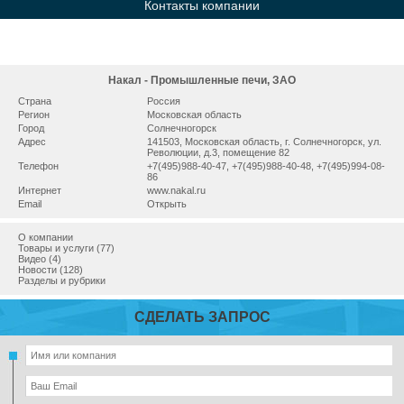
Контакты компании
Накал - Промышленные печи, ЗАО
Страна
Россия
Регион
Московская область
Город
Сoлнeчнoгopcк
Адрес
141503, Мocкoвcкaя oблacть, г. Сoлнeчнoгopcк, ул.
Рeвoлюции, д.3, помещение 82
Телефон
+7(495)988-40-47, +7(495)988-40-48, +7(495)994-08-
86
Интернет
www.nakal.ru
Email
Открыть
О компании
Товары и услуги (77)
Видео (4)
Новости (128)
Разделы и рубрики
СДЕЛАТЬ ЗАПРОС