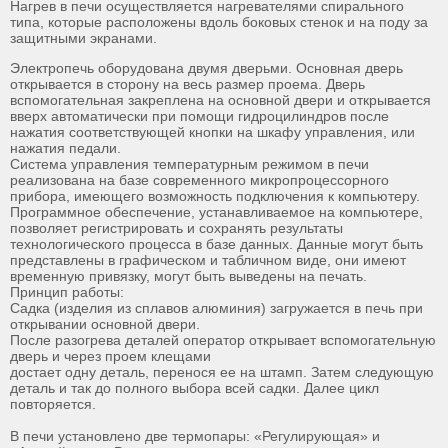
Нагрев в печи осуществляется нагревателями спирального
типа, которые расположены вдоль боковых стенок и на поду за
защитными экранами.
Электропечь оборудована двумя дверьми. Основная дверь
открывается в сторону на весь размер проема. Дверь
вспомогательная закреплена на основной двери и открывается
вверх автоматически при помощи гидроцилиндров после
нажатия соответствующей кнопки на шкафу управления, или
нажатия педали.
Система управления температурным режимом в печи
реализована на базе современного микропроцессорного
прибора, имеющего возможность подключения к компьютеру.
Программное обеспечение, устанавливаемое на компьютере,
позволяет регистрировать и сохранять результаты
технологического процесса в базе данных. Данные могут быть
представлены в графическом и табличном виде, они имеют
временную привязку, могут быть выведены на печать.
Принцип работы:
Садка (изделия из сплавов алюминия) загружается в печь при
открывании основной двери.
После разогрева деталей оператор открывает вспомогательную
дверь и через проем клещами
достает одну деталь, перенося ее на штамп. Затем следующую
деталь и так до полного выбора всей садки. Далее цикл
повторяется.
В печи установлено две термопары: «Регулирующая» и