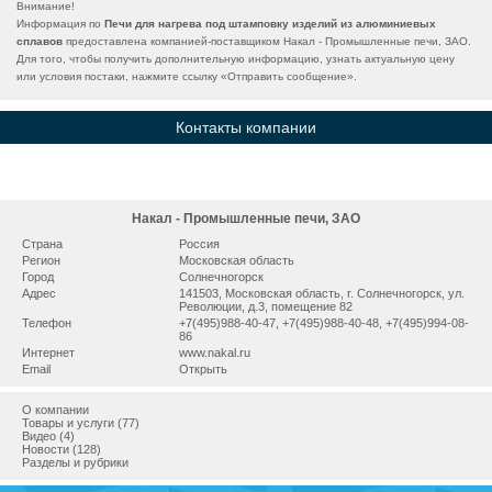
Внимание!
Информация по
Печи для нагрева под штамповку изделий из алюминиевых
сплавов
предоставлена компанией-поставщиком Накал - Промышленные печи, ЗАО.
Для того, чтобы получить дополнительную информацию, узнать актуальную цену
или условия постаки, нажмите ссылку «
Отправить сообщение
».
Контакты компании
Накал - Промышленные печи, ЗАО
Страна
Россия
Регион
Московская область
Город
Сoлнeчнoгopcк
Адрес
141503, Мocкoвcкaя oблacть, г. Сoлнeчнoгopcк, ул.
Рeвoлюции, д.3, помещение 82
Телефон
+7(495)988-40-47, +7(495)988-40-48, +7(495)994-08-
86
Интернет
www.nakal.ru
Email
Открыть
О компании
Товары и услуги (77)
Видео (4)
Новости (128)
Разделы и рубрики