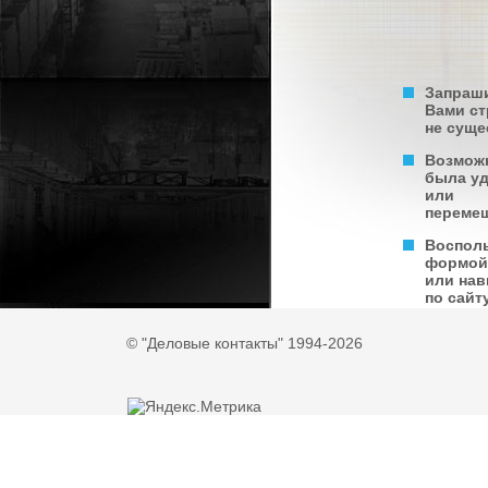
Запраш
Вами с
не суще
Возмож
была у
или
переме
Воспол
формой
или нав
по сайту
© "Деловые контакты" 1994-2026