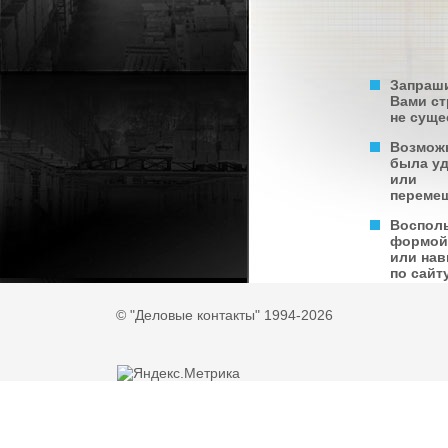
Запраш
Вами с
не суще
Возмож
была у
или
переме
Воспол
формой
или нав
по сайту
© "Деловые контакты" 1994-2026