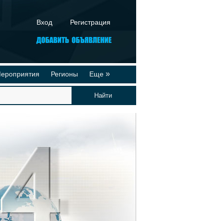
Вход
Регистрация
»
ероприятия
Регионы
Еще
йтинги
Реклама на сайте
део-презентации
Публикации