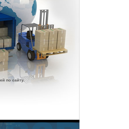
т!
й по сайту.