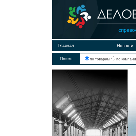
Главная
Новости
Поиск:
по товарам
по компан