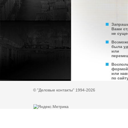
Запраш
Вами с
не суще
Возмож
была у
или
переме
Воспол
формой
или нав
по сайту
© "Деловые контакты" 1994-2026