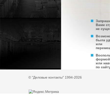
Запраш
Вами с
не суще
Возмож
была у
или
переме
Воспол
формой
или нав
по сайту
© "Деловые контакты" 1994-2026