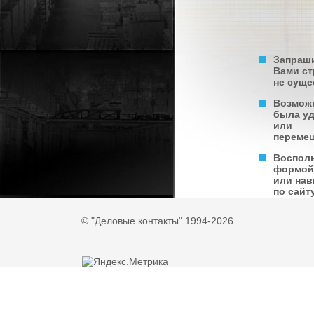
Запраш
Вами с
не суще
Возмож
была у
или
переме
Воспол
формой
или нав
по сайту
© "Деловые контакты" 1994-2026