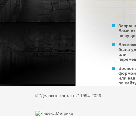
Запраш
Вами с
не суще
Возмож
была у
или
переме
Воспол
формой
или нав
по сайту
© "Деловые контакты" 1994-2026