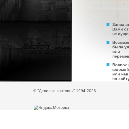
Запраш
Вами с
не суще
Возмож
была у
или
переме
Воспол
формой
или нав
по сайту
© "Деловые контакты" 1994-2026