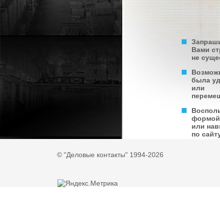
Запраш
Вами с
не суще
Возмож
была у
или
переме
Воспол
формой
или нав
по сайту
© "Деловые контакты" 1994-2026