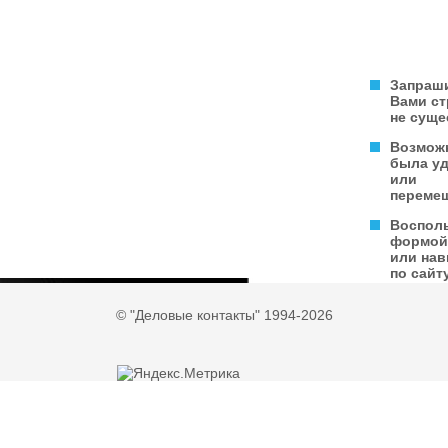
Запраш
Вами с
не суще
Возмож
была у
или
переме
Воспол
формой
или нав
по сайту
© "Деловые контакты" 1994-2026