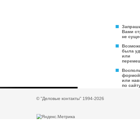
Запраш
Вами с
не суще
Возмож
была у
или
переме
Воспол
формой
или нав
по сайту
© "Деловые контакты" 1994-2026