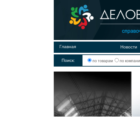
Главная
Новости
Поиск:
по товарам
по компан