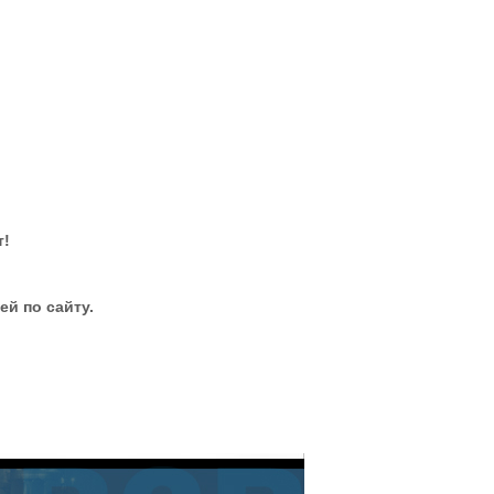
т!
й по сайту.