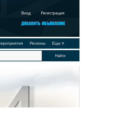
Вход
Регистрация
»
ероприятия
Регионы
Еще
йтинги
Реклама на сайте
део-презентации
Публикации