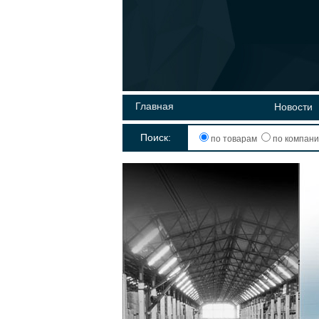
Главная
Новости
Поиск:
по товарам
по компан