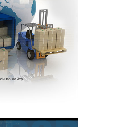
т!
й по сайту.