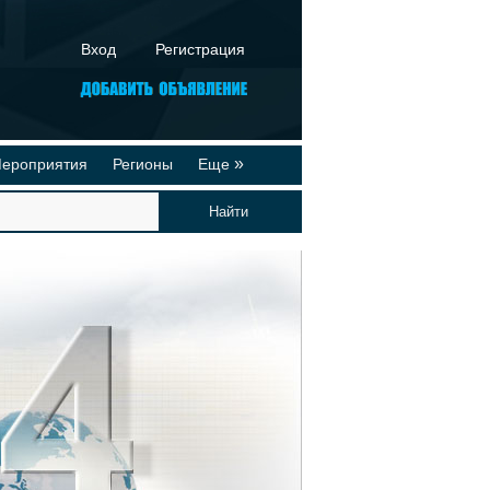
Вход
Регистрация
»
ероприятия
Регионы
Еще
йтинги
Реклама на сайте
део-презентации
Публикации