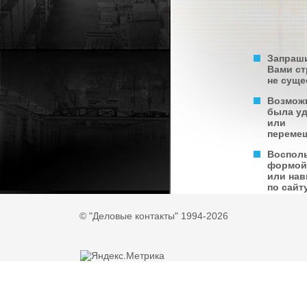
Запраш
Вами с
не суще
Возмож
была у
или
переме
Воспол
формой
или нав
по сайту
© "Деловые контакты" 1994-2026