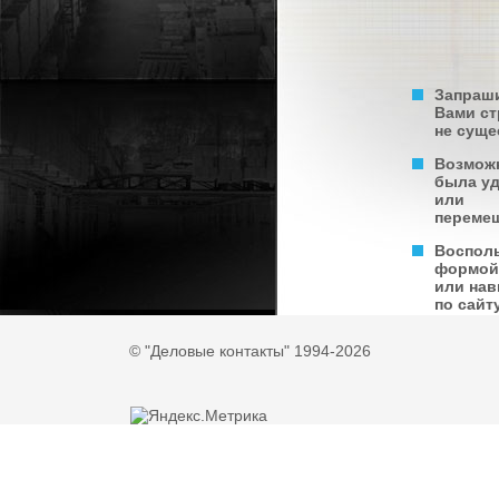
Запраш
Вами с
не суще
Возмож
была у
или
переме
Воспол
формой
или нав
по сайту
© "Деловые контакты" 1994-2026