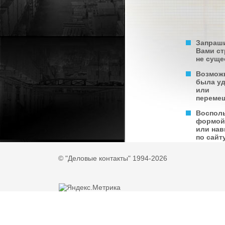
Запраш
Вами с
не суще
Возмож
была у
или
переме
Воспол
формой
или нав
по сайту
© "Деловые контакты" 1994-2026