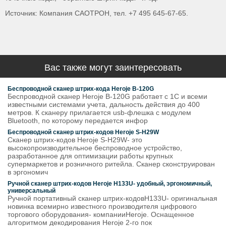
Источник: Компания САОТРОН, тел. +7 495 645-67-65.
Вас также могут заинтересовать
Беспроводной сканер штрих-кода Heroje B-120G
Беспроводной сканер Heroje B-120G работает с 1С и всеми
известными системами учета, дальность действия до 400
метров. К сканеру прилагается usb-флешка с модулем
Bluetooth, по которому передается инфор
Беспроводной сканер штрих-кодов Heroje S-H29W
Cканер штрих-кодов Heroje S-H29W- это
высокопроизводительное беспроводное устройство,
разработанное для оптимизации работы крупных
супермаркетов и розничного ритейла. Cканер сконструирован
в эргономич
Ручной сканер штрих-кодов Heroje H133U- удобный, эргономичный,
универсальный
Ручной портативный сканер штрих-кодовH133U- оригинальная
новинка всемирно известного производителя цифрового
торгового оборудования- компанииHeroje. Оснащенное
алгоритмом декодирования Heroje 2-го пок