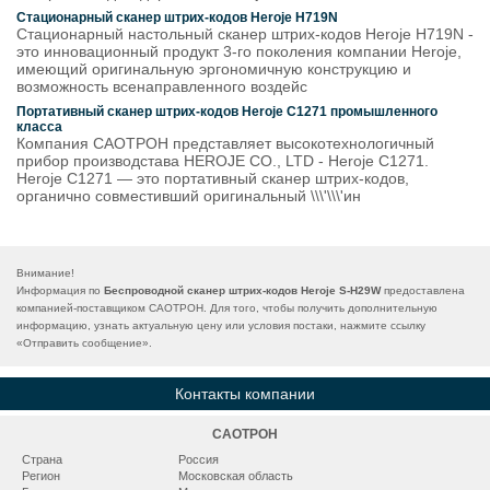
Стационарный сканер штрих-кодов Heroje H719N
Стационарный настольный сканер штрих-кодов Heroje H719N -
это инновационный продукт 3-го поколения компании Heroje,
имеющий оригинальную эргономичную конструкцию и
возможность всенаправленного воздейс
Портативный сканер штрих-кодов Heroje C1271 промышленного
класса
Компания САОТРОН представляет высокотехнологичный
прибор производстава HEROJE CO., LTD - Heroje C1271.
Heroje C1271 — это портативный сканер штрих-кодов,
органично совместивший оригинальный \\\'\\\'ин
Внимание!
Информация по
Беспроводной сканер штрих-кодов Heroje S-H29W
предоставлена
компанией-поставщиком САОТРОН. Для того, чтобы получить дополнительную
информацию, узнать актуальную цену или условия постаки, нажмите ссылку
«
Отправить сообщение
».
Контакты компании
САОТРОН
Страна
Россия
Регион
Московская область