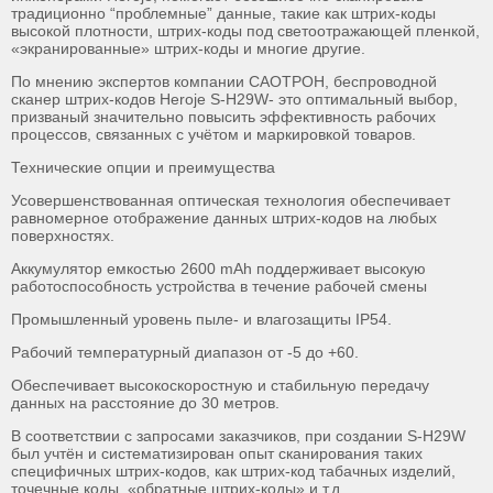
традиционно “проблемные” данные, такие как штрих-коды
высокой плотности, штрих-коды под светоотражающей пленкой,
«экранированные» штрих-коды и многие другие.
По мнению экспертов компании САОТРОН, беспроводной
сканер штрих-кодов Heroje S-H29W- это оптимальный выбор,
призваный значительно повысить эффективность рабочих
процессов, связанных с учётом и маркировкой товаров.
Технические опции и преимущества
Усовершенствованная оптическая технология обеспечивает
равномерное отображение данных штрих-кодов на любых
поверхностях.
Аккумулятор емкостью 2600 mAh поддерживает высокую
работоспособность устройства в течение рабочей смены
Промышленный уровень пыле- и влагозащиты IP54.
Рабочий температурный диапазон от -5 до +60.
Обеспечивает высокоскоростную и стабильную передачу
данных на расстояние до 30 метров.
В соответствии с запросами заказчиков, при создании S-H29W
был учтён и систематизирован опыт сканирования таких
специфичных штрих-кодов, как штрих-код табачных изделий,
точечные коды, «обратные штрих-коды» и т.д.