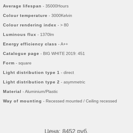
Average lifespan
- 35000Hours
Colour temperature
- 3000Kelvin
Colour rendering index
- > 80
Luminous flux
- 1370lm
Energy efficiency class
- A++
Catalogue page
- BIG WHITE 2019: 451
Form
- square
Light distribution type 1
- direct
Light distribution type 2
- asymmetric
Material
- Aluminium/Plastic
Way of mounting
- Recessed mounted / Ceiling recessed
Цена: 8452 руб.