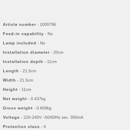
Article number
- 1000796
Feed-in capability
- No
Lamp included
- No
Installation diameter
- 20cm
Installation depth
- 11cm
Length
- 21.5cm
Width
- 21.5cm
Height
- 11cm
Net weight
- 0.437kg
Gross weight
- 0.669kg
Voltage
- 220-240V ~50/60Hz sec. 350mA
Protection class
- II