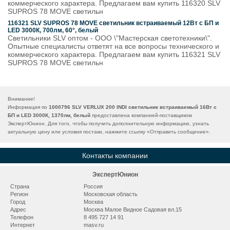
коммерческого характера. Предлагаем вам купить 116320 SLV
SUPROS 78 MOVE светильн
116321 SLV SUPROS 78 MOVE светильник встраиваемый 12Вт с БП и
LED 3000К, 700лм, 60°, белый
Светильники SLV оптом - ООО \"Мастерская светотехники\".
Опытные специалисты ответят на все вопросы технического и
коммерческого характера. Предлагаем вам купить 116321 SLV
SUPROS 78 MOVE светильн
Внимание!
Информация по
1000796 SLV VERLUX 200 INDI светильник встраиваемый 16Вт с
БП и LED 3000К, 1370лм, белый
предоставлена компанией-поставщиком
ЭкспертЮнион. Для того, чтобы получить дополнительную информацию, узнать
актуальную цену или условия постаки, нажмите ссылку «
Отправить сообщение
».
Контакты компании
ЭкспертЮнион
Страна
Россия
Регион
Московская область
Город
Москва
Адрес
Москва Малое Видное Садовая вл.15
Телефон
8 495 727 14 91
Интернет
masv.ru