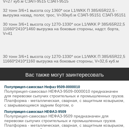
V=27 куб.м СЗАП-9515 СЗАП-9515
32 тонн 3/6+1 высота ссу 1360* оси L1/WKK П 385/65R22,5 -
выгрузка назад, полог, трос, V=30куб.м СЗАП-95151 СЗАП-95151
30 тонн 3/6+1 высота ссу 1270-1330* оси L1/WKK Р 385/65R22,5
11660*2410*1460 выгрузка на боковые стороны, надст. борта,
V=41
30 тонн 3/6+1 высота ссу 1270-1330* оси L1/WKK П 385/65R22,5
11660*2410*1160 выгрузка на боковые стороны, V=32,6 куб.м
Вас также могут заинтересовать
Полуприцеп-самосвал Нефаз 9509-0000010
Полуприцеп-самосвал НЕФАЗ-9509-0000010 предназначен
для перевозки сыпучих строительных и промышленных грузов.
Платформа - металлическая, сварная, с защитным козырьком,
с закрывающимся задним бортом, о
Полуприцеп-самосвал НЕФАЗ-9509
Полуприцеп-самосвал НЕФАЗ-9509 предназначен для
перевозки сыпучих строительных и промышленных грузов.
Платформа - металлическая, сварная, с защитным козырьком,