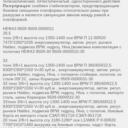
телескопический, пятиступенчатый, одностороннего действия.
Полуприцеп
снабжен стабилизатором, предотвращающим
боковое смещение платформы относительно рамы при
разгрузке и является связующим звеном между рамой и
платформой.
НЕФАЗ 9509 9509-0000011
28,5
тонн 2/8+1 высота ссу 1300-1400 оси BPW П 12.00R20
7475*2300*1035 энергоаккумулятор, автом. регул. рычаги
Haldex, подвеска BPW, гидроц. Hiva,(возможна комплектация с
пологом) НЕФАЗ 9509-30 9509-0000010-30
33
тонн 3/6+1 высота ссу 1300-1400 оси BPW П 385/65R22,5
8300*2300*1550 V=30 куб.м., энергоаккумулятор, автом. регул.
рычаги Haldex, гидроц. Hiva, с поперечн стойками, пологом, из
стали 09Г2С, шины Корморан 9509-0000031-30
33 тонн 3/6+1 высота ссу 1300-1400 оси BPW П 385/65R22,5
8300*2300*1550 V=30 куб.м., энергоаккумулятор, автом. регул.
рычаги Haldex, подвеска BPW, гидроц. Hiva, с пологом, импортн
сталь, шины Корморан 9509-0000032-30
33тонн 3/6+1 высота ссу 1300-1400 оси BPW П 385/65R22,5
8300*2300*1550 V=30 куб.м., энергоаккумулятор, автом. регул.
рычаги Haldex, подвеска BPW, гидроц. Hiva, с пологом, боковые
борта из импортн стали СЗАП-95171К СЗАП-95171К
20 тонн 2/8+1 высота ссу 1180-1280* оси L1/WKK Р 9.00R20
7700*2410*1460 выгрузка на боковые стороны, надст. борта,