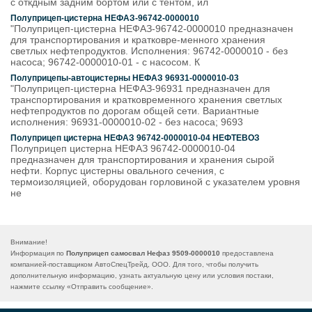
с откдным задним бортом или с тентом, ил
Полуприцеп-цистерна НЕФАЗ-96742-0000010
"Полуприцеп-цистерна НЕФАЗ-96742-0000010 предназначен
для транспортирования и кратковре-менного хранения
светлых нефтепродуктов. Исполнения: 96742-0000010 - без
насоса; 96742-0000010-01 - с насосом. К
Полуприцепы-автоцистерны НЕФАЗ 96931-0000010-03
"Полуприцеп-цистерна НЕФАЗ-96931 предназначен для
транспортирования и кратковременного хранения светлых
нефтепродуктов по дорогам общей сети. Вариантные
исполнения: 96931-0000010-02 - без насоса; 9693
Полуприцеп цистерна НЕФАЗ 96742-0000010-04 НЕФТЕВОЗ
Полуприцеп цистерна НЕФАЗ 96742-0000010-04
предназначен для транспортирования и хранения сырой
нефти. Корпус цистерны овального сечения, с
термоизоляцией, оборудован горловиной с указателем уровня
не
Внимание!
Информация по
Полуприцеп самосвал Нефаз 9509-0000010
предоставлена
компанией-поставщиком АвтоСпецТрейд, ООО. Для того, чтобы получить
дополнительную информацию, узнать актуальную цену или условия постаки,
нажмите ссылку «
Отправить сообщение
».