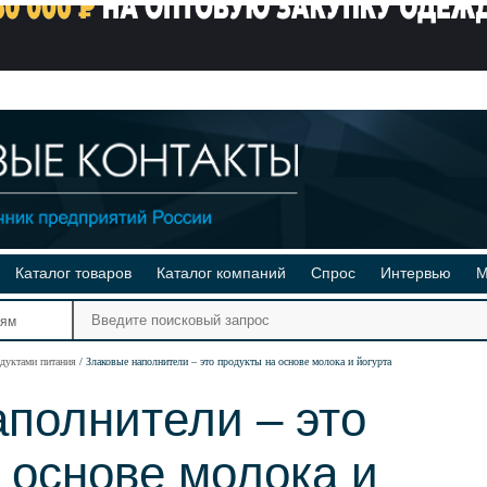
Каталог товаров
Каталог компаний
Спрос
Интервью
М
Ре
иям
Ви
дуктами питания
Злаковые наполнители – это продукты на основе молока и йогурта
полнители – это
 основе молока и