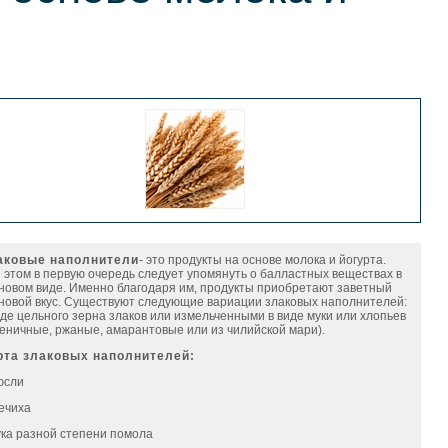
аковые наполнители
- это продукты на основе молока и йогурта.
 этом в первую очередь следует упомянуть о балластных веществах в
новом виде. Именно благодаря им, продукты приобретают заветный
новой вкус. Существуют следующие вариации злаковых наполнителей:
иде цельного зерна злаков или измельченными в виде муки или хлопьев
еничные, ржаные, амарантовые или из чилийской мари).
рта злаковых наполнителей:
юсли
речиха
ука разной степени помола