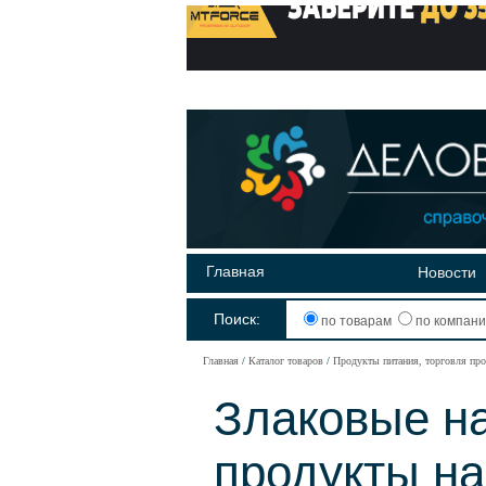
Главная
Новости
Поиск:
по товарам
по компан
Главная
Каталог товаров
Продукты питания, торговля про
Злаковые на
продукты на