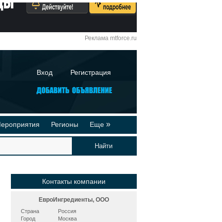
Реклама mtforce.ru
Вход
Регистрация
»
ероприятия
Регионы
Еще
йтинги
Реклама на сайте
део-презентации
Публикации
Контакты компании
ЕвроИнгредиенты, ООО
Страна
Россия
Город
Москва