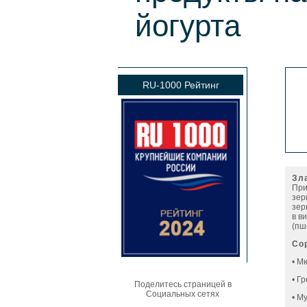
йогурта
RU-1000 Рейтинг
З
л
При
зер
зер
в в
(пш
Со
• М
• Г
Поделитесь страницей в
Социальных сетях
• М