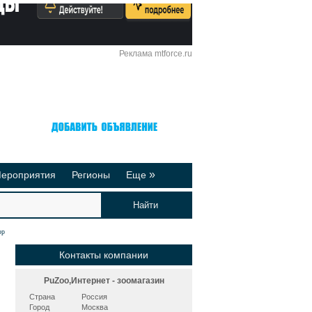
Реклама mtforce.ru
Вход
Регистрация
»
ероприятия
Регионы
Еще
йтинги
Реклама на сайте
део-презентации
Публикации
ор
Контакты компании
PuZoo,Интернет - зоомагазин
Страна
Россия
Город
Москва