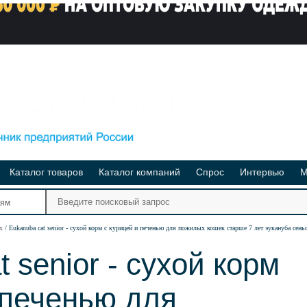
Каталог товаров
Каталог компаний
Спрос
Интервью
М
Ре
иям
Ви
х
Eukanuba cat senior - сухой корм с курицей и печенью для пожилых кошек старше 7 лет эукануба сень
 senior - сухой корм
 печенью для