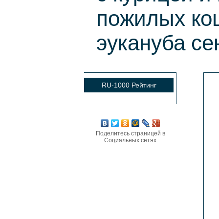
пожилых кош
эукануба се
RU-1000 Рейтинг
Поделитесь страницей в
Социальных сетях