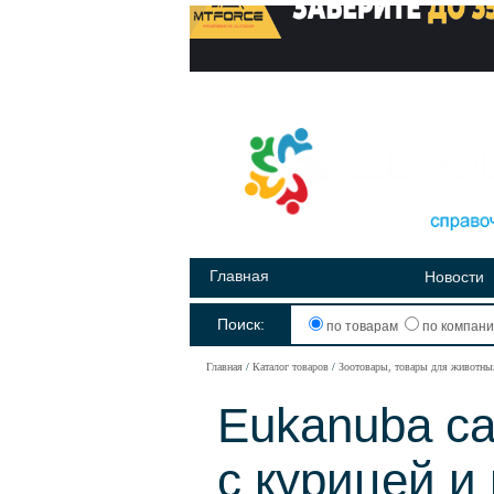
Главная
Новости
Поиск:
по товарам
по компан
Главная
Каталог товаров
Зоотовары, товары для животны
Eukanuba cat
с курицей и