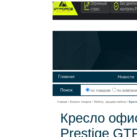
Главная
Новости
Поиск:
по товарам
по компан
Главная
Каталог товаров
Мебель, продажа мебели
Кресл
Кресло офи
Prestige GT