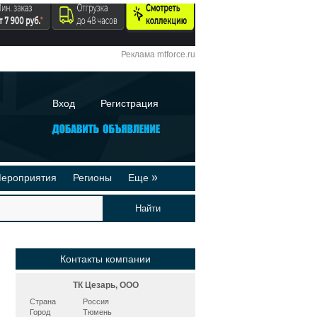
Реклама mtforce.ru
Вход
Регистрация
»
ероприятия
Регионы
Еще
йтинги
Реклама на сайте
део-презентации
Публикации
Контакты компании
ТК Цезарь, ООО
Страна
Россия
Город
Тюмень