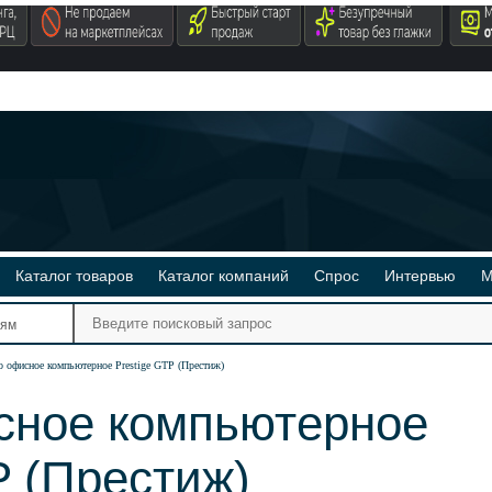
Каталог товаров
Каталог компаний
Спрос
Интервью
М
Ре
иям
Ви
о офисное компьютерное Prestige GTP (Престиж)
сное компьютерное
P (Престиж)