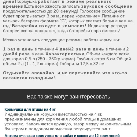
дней!
Кормушка
работает в режиме реального
времени
!Есть возможность записать
звуковое сообщение
продолжительностью до
20 секунд
! Голосовое сообщение
будет проигрываться 3 раза, перед кормлением.Питание от
четырех батареек формата "C", которых хватает больше чем на
год!
Батарейки входят в комплект!
Индикатор разряда
батареи всегда подскажет, когда батарейки пора сменить!
Можно установить следующие режимы работы кормушки:
1 раз в день
в течении
4 дней
2 раза в день
в течении
2
дней
4 раза
в день
Характеристики
Объем каждого лотка
для корма 0,5 л (250 - 350гр корма) Глубина лотка 6 см Общий
объем 2 л (1 - 1,2 кг корма) Габариты 12,5 х 32 см
Отдыхайте спокойно, и не переживайте что кто-то
останется голодным!
Вас также могут заинтересовать
Кормушки для птицы на 4 кг
Индивидуальные корушки вместимостью на 4 кг.
предназначены для кормления любой птицы в домашних
условиях. Наполняются вручную, зазор между накопительным
бункером и поддоном кормления регулируется винт
Автоматическая кормушка для собак и кошек до 12 кормлений