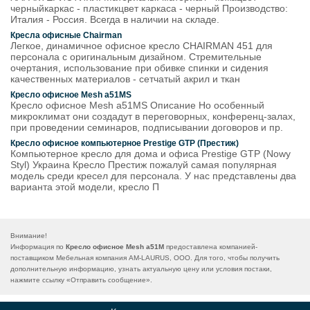
черныйкаркас - пластикцвет каркаса - черный Производство:
Италия - Россия. Всегда в наличии на складе.
Кресла офисные Chairman
Легкое, динамичное офисное кресло CHAIRMAN 451 для
персонала с оригинальным дизайном. Стремительные
очертания, использование при обивке спинки и сидения
качественных материалов - сетчатый акрил и ткан
Кресло офисное Mesh a51MS
Кресло офисное Mesh a51MS Описание Но особенный
микроклимат они создадут в переговорных, конференц-залах,
при проведении семинаров, подписывании договоров и пр.
Кресло офисное компьютерное Prestige GTP (Престиж)
Компьютерное кресло для дома и офиса Prestige GTP (Nowy
Styl) Украина Кресло Престиж пожалуй самая популярная
модель среди кресел для персонала. У нас представлены два
варианта этой модели, кресло П
Внимание!
Информация по
Кресло офисное Mesh a51M
предоставлена компанией-
поставщиком Мебельная компания AM-LAURUS, ООО. Для того, чтобы получить
дополнительную информацию, узнать актуальную цену или условия постаки,
нажмите ссылку «
Отправить сообщение
».