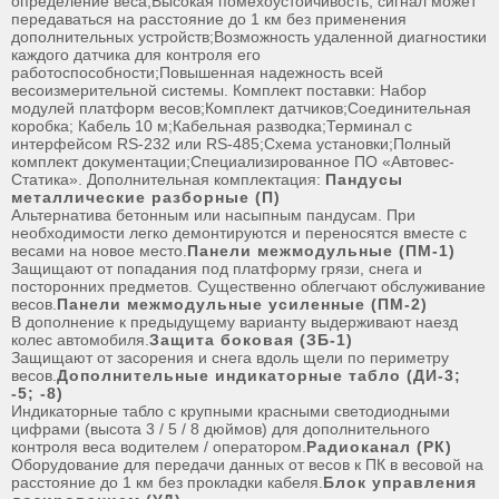
определение веса;Высокая помехоустойчивость, сигнал может
передаваться на расстояние до 1 км без применения
дополнительных устройств;Возможность удаленной диагностики
каждого датчика для контроля его
работоспособности;Повышенная надежность всей
весоизмерительной системы. Комплект поставки: Набор
модулей платформ весов;Комплект датчиков;Соединительная
коробка; Кабель 10 м;Кабельная разводка;Терминал с
интерфейсом RS-232 или RS-485;Схема установки;Полный
комплект документации;Специализированное ПО «Автовес-
Статика». Дополнительная комплектация:
Пандусы
металлические разборные (П)
Альтернатива бетонным или насыпным пандусам. При
необходимости легко демонтируются и переносятся вместе с
весами на новое место.
Панели межмодульные (ПМ-1)
Защищают от попадания под платформу грязи, снега и
посторонних предметов. Существенно облегчают обслуживание
весов.
Панели межмодульные усиленные (ПМ-2)
В дополнение к предыдущему варианту выдерживают наезд
колес автомобиля.
Защита боковая (ЗБ-1)
Защищают от засорения и снега вдоль щели по периметру
весов.
Дополнительные индикаторные табло (ДИ-3;
-5; -8)
Индикаторные табло с крупными красными светодиодными
цифрами (высота 3 / 5 / 8 дюймов) для дополнительного
контроля веса водителем / оператором.
Радиоканал (РК)
Оборудование для передачи данных от весов к ПК в весовой на
расстояние до 1 км без прокладки кабеля.
Блок управления