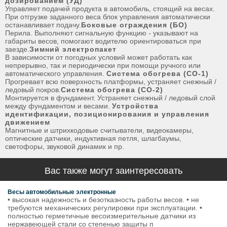
дозированием (УД)
Управляет подачей продукта в автомобиль, стоящий на весах.
При отгрузке заданного веса блок управления автоматически
останавливает подачу.
Боковые ограждения (БО)
Перила. Выполняют сигнальную функцию - указывают на
габариты весов, помогают водителю ориентироваться при
заезде.
Зимний электропакет
В зависимости от погодных условий может работать как
непрерывно, так и периодически при помощи ручного или
автоматического управления.
Система обогрева (СО-1)
Прогревает всю поверхность платформы, устраняет снежный /
ледовый покров.
Система обогрева (СО-2)
Монтируется в фундамент. Устраняет снежный / ледовый слой
между фундаментом и весами.
Устройства
идентификации, позиционирования и управления
движением
Магнитные и штрихкодовые считыватели, видеокамеры,
оптические датчики, индуктивная петля, шлагбаумы,
светофоры, звуковой динамик и пр.
Вас также могут заинтересовать
Весы автомобильные электронные
• высокая надежность и безотказность работы весов. • не
требуются механических регулировки при эксплуатации. •
полностью герметичные весоизмерительные датчики из
нержавеющей стали со степенью защиты п