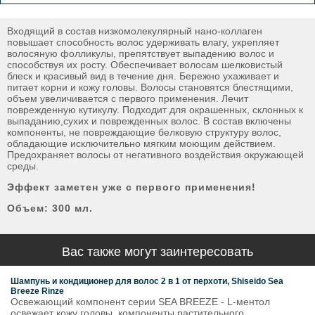
Входящий в состав низкомолекулярный нано-коллаген
повышает способность волос удерживать влагу, укрепляет
волосяную фолликулы, препятствует выпадению волос и
способствуя их росту. Обеспечивает волосам шелковистый
блеск и красивый вид в течение дня. Бережно ухаживает и
питает корни и кожу головы. Волосы становятся блестящими,
объем увеличивается с первого применения. Лечит
поврежденную кутикулу. Подходит для окрашенных, склонных к
выпаданию,сухих и поврежденных волос. В состав включены
компоненты, не повреждающие белковую структуру волос,
обладающие исключительно мягким моющим действием.
Предохраняет волосы от негативного воздействия окружающей
среды.
Эффект заметен уже с первого применения!
Объем: 300 мл.
Вас также могут заинтересовать
Шампунь и кондиционер для волос 2 в 1 от перхоти, Shiseido Sea
Breeze Rinze
Освежающий компонент серии SEA BREEZE - L-ментол
освежает кожу головы, компоненты растительного