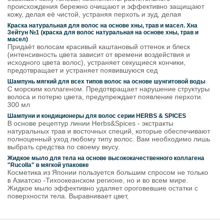
происхождения бережно очищают и эффективно защищают
кожу, делая её чистой, устраняя перхоть и зуд, делая
Краска натуральная для волос на основе хны, трав и масел. Хна
Зейтун №1 (краска для волос натуральная на основе хны, трав и
масел)
Придаёт волосам красивый каштановый оттенок и блеск
(интенсивность цвета зависит от времени воздействия и
исходного цвета волос), устраняет секущиеся кончики,
предотвращает и устраняет появившуюся сед
Шампунь мягкий для всех типов волос на основе шунгитовой воды
С морским коллагеном. Предотвращает нарушение структуры
волоса и потерю цвета, предупреждает появление перхоти.
300 мл
Шампуни и кондиционеры для волос серии HERBS & SPICES
В основе рецептур линии Herbs&Spices - экстракты
натуральных трав и восточных специй, которые обеспечивают
полноценный уход любому типу волос. Вам необходимо лишь
выбрать средства по своему вкусу.
Жидкое мыло для тела на основе высококачественного коллагена
"Rucolla" в мягкой упаковке
Косметика из Японии пользуется большим спросом не только
в Азиатско -Тихоокеанском регионе, но и во всем мире.
Жидкое мыло эффективно удаляет ороговевшие остатки с
поверхности тела. Выравнивает цвет,