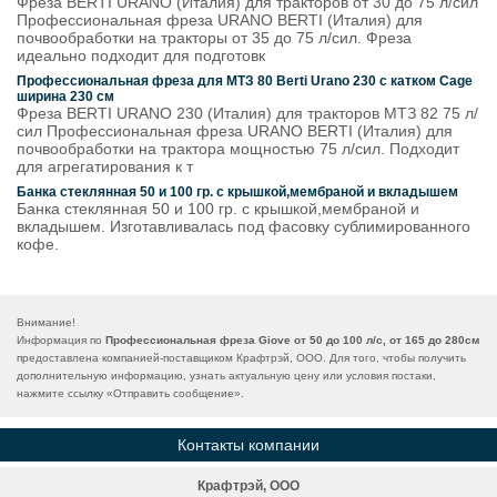
Фреза BERTI URANO (Италия) для тракторов от 30 до 75 л/сил
Профессиональная фреза URANO BERTI (Италия) для
почвообработки на тракторы от 35 до 75 л/сил. Фреза
идеально подходит для подготовк
Профессиональная фреза для МТЗ 80 Berti Urano 230 с катком Cage
ширина 230 см
Фреза BERTI URANO 230 (Италия) для тракторов МТЗ 82 75 л/
сил Профессиональная фреза URANO BERTI (Италия) для
почвообработки на трактора мощностью 75 л/сил. Подходит
для агрегатирования к т
Банка стеклянная 50 и 100 гр. с крышкой,мембраной и вкладышем
Банка стеклянная 50 и 100 гр. с крышкой,мембраной и
вкладышем. Изготавливалась под фасовку сублимированного
кофе.
Внимание!
Информация по
Профессиональная фреза Giove от 50 до 100 л/с, от 165 до 280см
предоставлена компанией-поставщиком Крафтрэй, ООО. Для того, чтобы получить
дополнительную информацию, узнать актуальную цену или условия постаки,
нажмите ссылку «
Отправить сообщение
».
Контакты компании
Крафтрэй, ООО