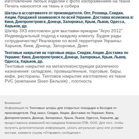
изготовление любых изделий с фото изображением на ткани.
Печать наносится на ткань и собира
Шатры в ассортименте от производителя. Опт, Розница, Скидки,
Акции. Продажей занимаемся по всей Украине. Доставка возможна в:
Киев, Днепропетровск, Донецк, Запорожье, Крым, Львов, Одесса,
Харьков, др.
Шатёр 3Х3 изготовлен для выставки-ярмарки "Агро 2012".
Индивидуальный подход к каждому клиенту. Будем рады
сотрудничеству! Реализуем по всей территории Украины:
Харьков, Киев, Донецк, Запорожье, Днеп
Тентовые накрытия на торговые ряды. Скидки, Акции. Доставка по
Украине: Киев, Днепропетровск, Донецк, Запорожье, Крым, Львов,
Одесса, Харьков, др.
Тентовые накрытия на металлоконструкции различного
назначения: складские, промышленные, торговые, бары,
кафе, рестораны. Тентовое накрытие изготовлено из ткани
PVC (компании Sioen Бельгия) , плотность
Внимание!
Информация по
Тентовые шторы для открытых площадок и беседок от
производителя. Под заказ. Скидки, Акции. Доставка по Украине: Киев,
Днепропетровск, Донецк, Запорожье, Крым, Львов, Одесса, Харьков, др.
предоставлена компанией-поставщиком Компания СПВ, ООО. Для того, чтобы
получить дополнительную информацию, узнать актуальную цену или условия
постаки, нажмите ссылку «
Отправить сообщение
».