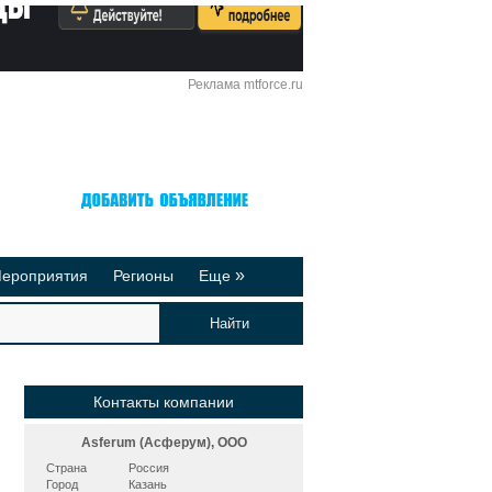
Реклама mtforce.ru
Вход
Регистрация
»
ероприятия
Регионы
Еще
йтинги
Реклама на сайте
део-презентации
Публикации
Контакты компании
Asferum (Асферум), ООО
Страна
Россия
Город
Казань