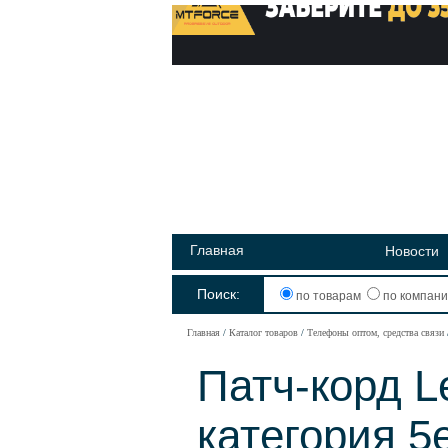
Главная
Новости
Поиск:
по товарам
по компан
Главная
Каталог товаров
Телефоны оптом, средства связи
Патч-корд L
категория 5