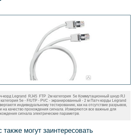
ч-корд Legrand RJ45 FTP 2м категория 5е Коммутационный шнур RJ
- категория 5е - F/UTP - PVC - экранированный - 2 м Патч корды Legrand
вергаютя индивидуальному тестированию, как на отсутствие разрывов,
 и на качество прохождения сигнала. Измеряются все важные для
хождения сигнала электрические параметрв.
с также могут заинтересовать