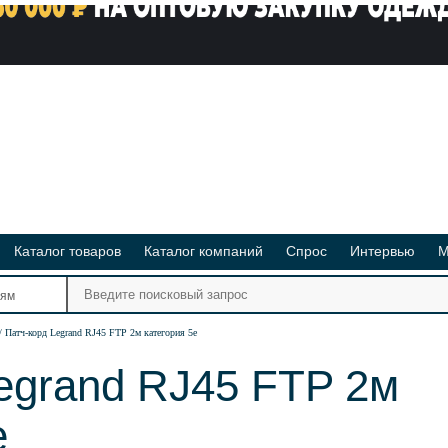
Каталог товаров
Каталог компаний
Спрос
Интервью
М
Ре
иям
Ви
Патч-корд Legrand RJ45 FTP 2м категория 5е
egrand RJ45 FTP 2м
е