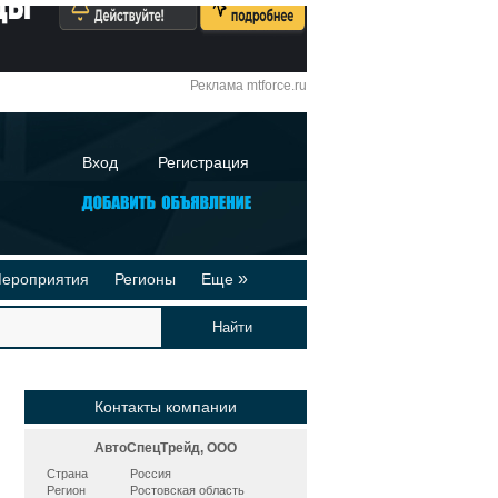
Реклама mtforce.ru
Вход
Регистрация
»
ероприятия
Регионы
Еще
йтинги
Реклама на сайте
део-презентации
Публикации
Контакты компании
АвтоСпецТрейд, ООО
Страна
Россия
Регион
Ростовская область