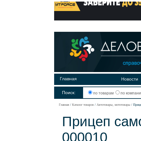
Главная
Новости
Поиск:
по товарам
по компан
Главная
Каталог товаров
Автотовары, мототовары
Прице
Прицеп сам
000010