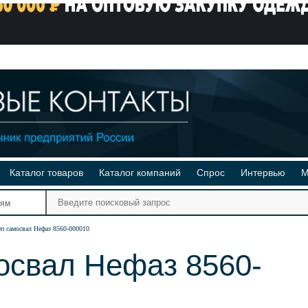
Каталог товаров
Каталог компаний
Спрос
Интервью
М
Ре
иям
Ви
п самосвал Нефаз 8560-000010
освал Нефаз 8560-