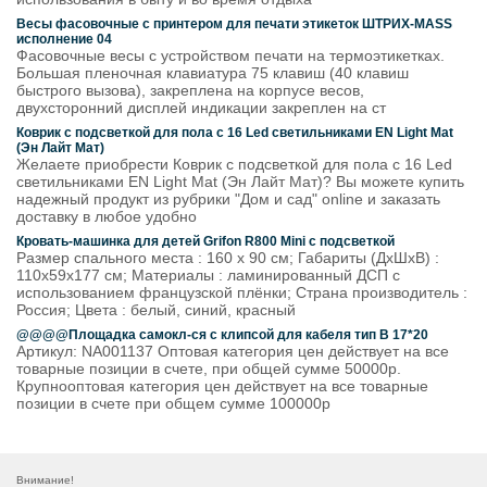
Весы фасовочные с принтером для печати этикеток ШТРИХ-MASS
исполнение 04
Фасовочные весы с устройством печати на термоэтикетках.
Большая пленочная клавиатура 75 клавиш (40 клавиш
быстрого вызова), закреплена на корпусе весов,
двухсторонний дисплей индикации закреплен на ст
Коврик с подсветкой для пола с 16 Led светильниками EN Light Mat
(Эн Лайт Мат)
Желаете приобрести Коврик с подсветкой для пола с 16 Led
светильниками EN Light Mat (Эн Лайт Мат)? Вы можете купить
надежный продукт из рубрики "Дом и сад" online и заказать
доставку в любое удобно
Кровать-машинка для детей Grifon R800 Mini с подсветкой
Размер спального места : 160 х 90 см; Габариты (ДхШхВ) :
110х59х177 см; Материалы : ламинированный ДСП с
использованием французской плёнки; Страна производитель :
Россия; Цвета : белый, синий, красный
@@@@Площадка самокл-ся с клипсой для кабеля тип В 17*20
Артикул: NA001137 Оптовая категория цен действует на все
товарные позиции в счете, при общей сумме 50000р.
Крупнооптовая категория цен действует на все товарные
позиции в счете при общем сумме 100000р
Внимание!