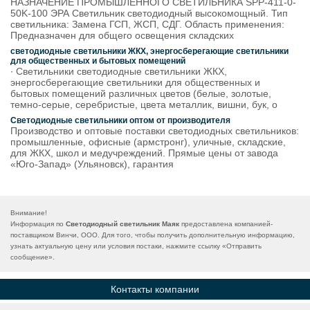
НАЗНАЧЕНИЕ ПРОМЫШЛЕННОГО СВЕТИЛЬНИКА SPP-411-0-
50K-100 ЭРА Светильник светодиодный высокомощный. Тип
светильника: Замена ГСП, ЖСП, СДГ. Область применения:
Предназначен для общего освещения складских
светодиодные светильники ЖКХ, энергосберегающие светильники
для общественных и бытовых помещений
∙ Светильники светодиодные светильники ЖКХ,
энергосберегающие светильники для общественных и
бытовых помещений различных цветов (белые, золотые,
темно-серые, серебристые, цвета металлик, вишни, бук, о
Светодиодные светильники оптом от производителя
Производство и оптовые поставки светодиодных светильников:
промышленные, офисные (армстронг), уличные, складские,
для ЖКХ, школ и медучреждений. Прямые цены от завода
«Юго-Запад» (Ульяновск), гарантия
Внимание!
Информация по
Светодиодный светильник Маяк
предоставлена компанией-
поставщиком Винчи, ООО. Для того, чтобы получить дополнительную информацию,
узнать актуальную цену или условия постаки, нажмите ссылку «
Отправить
сообщение
».
Контакты компании