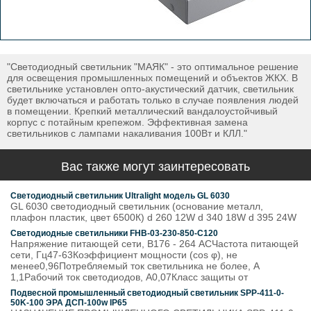
"Светодиодный светильник "МАЯК" - это оптимальное решение
для освещения промышленных помещений и объектов ЖКХ. В
светильнике установлен опто-акустический датчик, светильник
будет включаться и работать только в случае появления людей
в помещении. Крепкий металлический вандалоустойчивый
корпус с потайным крепежом. Эффективная замена
светильников с лампами накаливания 100Вт и КЛЛ."
Вас также могут заинтересовать
Светодиодный светильник Ultralight модель GL 6030
GL 6030 светодиодный светильник (основание металл,
плафон пластик, цвет 6500К) d 260 12W d 340 18W d 395 24W
Светодиодные светильники FHB-03-230-850-C120
Напряжение питающей сети, В176 - 264 АСЧастота питающей
сети, Гц47-63Коэффициент мощности (cos φ), не
менее0,96Потребляемый ток светильника не более, А
1,1Рабочий ток светодиодов, А0,07Класс защиты от
Подвесной промышленный светодиодный светильник SPP-411-0-
50K-100 ЭРА ДСП-100w IP65