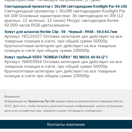
Светодиодный прожектор c 36х3W светодиодами Koollight Par 64-108
Светодиодный прожектор c 36х3W светодиодами Koollight Par
64-108 Основные характеристики: 36 светодиодов по 3W (12
красных, 12 зеленых, 12 синих) Ресурс светодиодов более
50,000-часов RGB цветосмешени
Хомут для шлангов Herbie Clip - 59 - Черный - PA66 - 59.0-64.7мм
Артикул: HCL01027 Оптовая категория цен действует на все
товарные позиции в счете, при общей сумме 50000р.
Крупнооптовая категория цен действует на все товарные
позиции в счете при общем сумме 100000р
Хомут трубный VERS "КОМБИ-ГАЙКА" W1 М8/10, 60-64 (2")
Артикул: NA003954 Оптовая категория цен действует на все
товарные позиции в счете, при общей сумме 50000р.
Крупнооптовая категория цен действует на все товарные
позиции в счете при общем сумме 100000р
Внимание!
Информация по
Прожектор Луч-64
предоставлена компанией-поставщиком Винчи,
ООО. Для того, чтобы получить дополнительную информацию, узнать актуальную
цену или условия постаки, нажмите ссылку «
Отправить сообщение
».
Контакты компании