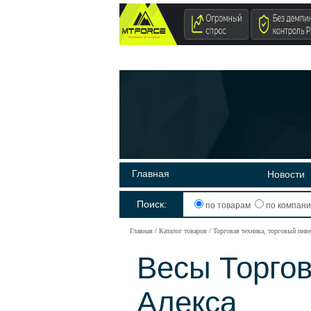
Главная
Новости
Поиск:
по товарам
по компан
Главная
Каталог товаров
Торговая техника, торговый инв
Весы Торгов
Алекса