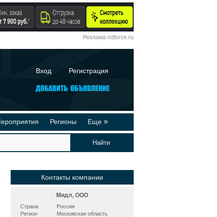
Реклама mtforce.ru
Вход
Регистрация
»
ероприятия
Регионы
Еще
йтинги
Реклама на сайте
део-презентации
Публикации
Контакты компании
Мидл, ООО
Страна
Россия
Регион
Московская область