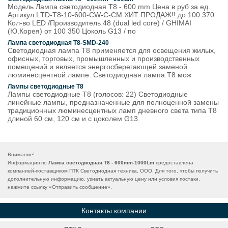
Модель Лампа светодиодная Т8 - 600 mm Цена в руб за ед.
Артикул LТD-Т8-10-600-СW-C-CM ХИТ ПРОДАЖ!! до 100 370
Кол-во LED /Производитель 48 (dual led core) / GHIMAI
(Ю.Корея) от 100 350 Цоколь G13 / по
Лампа светодиодная Т8-SMD-240
Светодиодная лампа Т8 применяется для освещения жилых,
офисных, торговых, промышленных и производственных
помещений и является энергосберегающей заменой
люминесцентной лампе. Светодиодная лампа Т8 мож
Лампы светодиодные Т8
Лампы светодиодные Т8 (голосов: 22) Светодиодные
линейные лампы, предназначенные для полноценной замены
традиционных люминесцентных ламп дневного света типа T8
длиной 60 см, 120 см и с цоколем G13.
Внимание!
Информация по
Лампа светодиодная Т8 - 600mm-1000Lm
предоставлена
компанией-поставщиком ПТК Светодиодная техника, ООО. Для того, чтобы получить
дополнительную информацию, узнать актуальную цену или условия постаки,
нажмите ссылку «
Отправить сообщение
».
Контакты компании