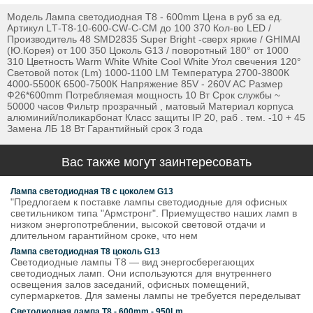
Модель Лампа светодиодная Т8 - 600mm Цена в руб за ед.
Артикул LТ-Т8-10-600-СW-C-CM до 100 370 Кол-во LED /
Производитель 48 SMD2835 Super Bright -сверх яркие / GHIMAI
(Ю.Корея) от 100 350 Цоколь G13 / поворотный 180° от 1000
310 Цветность Warm White White Cool White Угол свечения 120°
Световой поток (Lm) 1000-1100 LM Температура 2700-3800К
4000-5500К 6500-7500К Напряжение 85V - 260V AC Размер
Ф26*600mm Потребляемая мощность 10 Вт Срок службы ~
50000 часов Фильтр прозрачный , матовый Материал корпуса
алюминий/поликарбонат Класс защиты IP 20, раб . тем. -10 + 45
Замена ЛБ 18 Вт Гарантийный срок 3 года
Вас также могут заинтересовать
Лампа светодиодная Т8 с цоколем G13
"Предлогаем к поставке лампы светодиодные для офисных
светильником типа "Армстронг". Приемущество наших ламп в
низком энергопотреблении, высокой световой отдачи и
длительном гарантийном сроке, что нем
Лампа светодиодная Т8 цоколь G13
Светодиодные лампы T8 — вид энергосберегающих
светодиодных ламп. Они используются для внутреннего
освещения залов заседаний, офисных помещений,
супермаркетов. Для замены лампы не требуется переделыват
Светодиодная лампа Т8 - 600mm - 950Lm