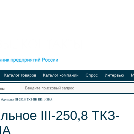
Каталог товаров
Каталог компаний
Спрос
Интервью
М
Ре
иям
Ви
 бурильное III-250,8 ТКЗ-ПВ Ш3.14БНА
льное III-250,8 ТКЗ-
НА