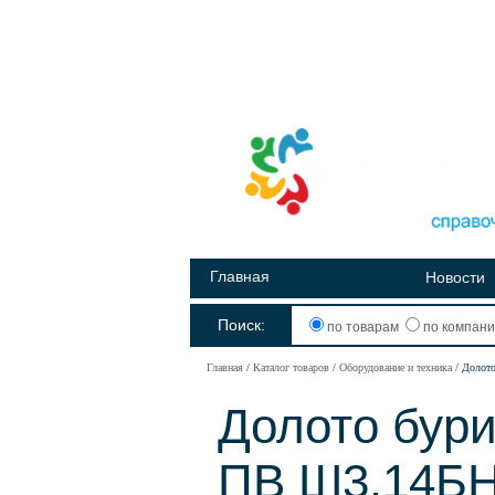
Главная
Новости
Поиск:
по товарам
по компан
Главная
Каталог товаров
Оборудование и техника
Долото
Долото бури
ПВ Ш3.14Б