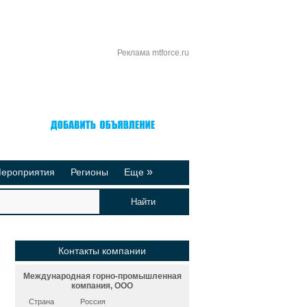
Реклама mtforce.ru
Вход
Регистрация
»
ероприятия
Регионы
Еще
йтинги
Реклама на сайте
део-презентации
Публикации
Контакты компании
Международная горно-промышленная
компания, ООО
Страна
Россия