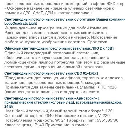
производственных площадок и помещений, в сфере ЖКХ и др.
- Основное назначение - замена уличных светильников с
лампами ДРЛ, ДНаТ, ДРИ и кратное увеличен
Светодиодный потолочный светильник с логотипом Вашей компании
LogoQuadraticLight
Индивидуальное яркое решение для любой компании.
Решение для замены люминесцентных светильников.
Гармонично вписывается в любой интерьер. Изготовление
любого контурного изображения логотипа. Срок служ
Офисный светодиодный потолочный светильник ЛПО 2 x 40Вт
Офисный светодиодный потолочный светильник,
обеспечивает отличную освещённость , в сравнении с
люминисцентной лампой потребляя при этом в 2 раза меньше
электроэнергии , в сравнении с лампой накаливани
Светодиодный потолочный светильник СВО 01-4х6х1
"Предназначен для освещения офисов, торговых комплексов,
магазинов, производственных площадей, складов.
Применяется для замены светильника (лампы): ЛПО 4х18
(люминесцентные лампы со стандартными свето
Светодиодный потолочный светильник «Армстронг» с
призматическим стеклом (колотый лед), встраиваемый/накладной,
24 Вт
Цвет: белый холодный, белый теплый Угол обзора°: 120
Световой поток, Lm: 2640 Напряжение питания, V: 220
Потребляемая мощность, W: 24 Габариты, mm: 595*595*90
Класс защиты, IP: 40 Примечание: в компле