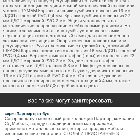
металлическую опору с регулировкой по высоте и крепятся к
столам с помощью соединительной металлической планки или
уголков. ТУМБЫ Каркасы и ящики тумб изготовлены из 16 мм
ЛДСП с кромкой PVC-0,4 мм. Крышки тумб изготовлены из 22
мм ЛДСП с кромкой PVC-2 мм. Ящики установлены на
металлические направляющие с нейлоновыми роликами. На
ящики, в зависимости от типа тумбы установлены замки,
верхнего ящика или центральный замок для одновременного
закрывания всех ящиков. Опоры колесные поворотные или
регулируемые. Ручки пластиковые с отделкой под алюминий.
ШКАФЫ Каркасы шкафов изготовлены из 16 мм ЛДСП с кромкой
PVC-0,4 мм. Верхние крышки шкафов (топы) изготовлены из 22
мм ЛДСП с кромкой PVC-2 мм. Задние стенки шкафов
изготовлены из ДВП толщиной 3 мм. Шкафы установлены на
опоры, регулируемые по высоте. Глухие двери изготовлены из
16 мм ЛДСП с кромкой PVC-0,4 мм. Стеклянные двери из
прозрачного и тонированного стекла толщиной 4 мм, а также
матового в рамке из МДФ серебристого цвета.
Вас также могут заинтересовать
серия Партнер цвет бук
Совершенствуя модельный ряд коллекции Партнер, компания
СД Мебель, наряду с традиционными материалами,
применяет металлооснования, которые придают мебели
изящные легкие очертания. СТОЛЫ И ПРИСТАВНЫЕ Э