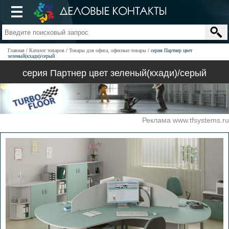
Главная
Каталог товаров
Товары для офиса, офисные товары
серия Партнер цвет
зеленый(кхади)/серый
серия Партнер цвет зеленый(кхади)/серый
Реклама www.tfsystems.ru