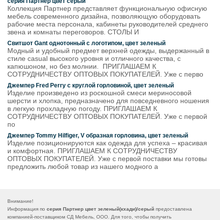
серия Партнер цвет серый
Коллекция Партнер представляет функциональную офисную
мебель современного дизайна, позволяющую оборудовать
рабочие места персонала, кабинеты руководителей среднего
звена и комнаты переговоров. СТОЛЫ И
Свитшот Gant однотонный с логотипом, цвет зеленый
Модный и удобный предмет верхней одежды, выдержанный в
стиле casual высокого уровня и отличного качества, с
капюшоном, но без молнии. ПРИГЛАШАЕМ К
СОТРУДНИЧЕСТВУ ОПТОВЫХ ПОКУПАТЕЛЕЙ. Уже с перво
Джемпер Fred Perry с круглой горловиной, цвет зеленый
Изделие произведено из роскошной смеси мериносовой
шерсти и хлопка, предназначено для повседневного ношения
в легкую прохладную погоду. ПРИГЛАШАЕМ К
СОТРУДНИЧЕСТВУ ОПТОВЫХ ПОКУПАТЕЛЕЙ. Уже с первой
по
Джемпер Tommy Hilfiger, V образная горловина, цвет зеленый
Изделие позиционируются как одежда для успеха – красивая
и комфортная. ПРИГЛАШАЕМ К СОТРУДНИЧЕСТВУ
ОПТОВЫХ ПОКУПАТЕЛЕЙ. Уже с первой поставки мы готовы
предложить любой товар из нашего модного а
Внимание!
Информация по
серия Партнер цвет зеленый(кхади)/серый
предоставлена
компанией-поставщиком СД Мебель, ООО. Для того, чтобы получить