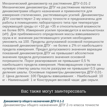
Механическиий динамометр на растяжение ДПУ-0,01-2
Механические динамометры ДПУ на растяжение являются
динамометрами общего назначения и применяются для
измерения статическиих, растягивающих усилий. Динамометры
ДПУ соответствуют 2-му классу точности и предназначены для
работы в помещениях лабораторного типа при температуре
окружающей среды от +10 до +35 и относительной влажности
не более 80%. Измерения усилия производится в килоньютонах
(кН). Для приближенного определения массы взвешиваемого
груза в кг. значение растягивающего усилия необходимо
умножить на 100. Пределы допускаемой основной погрешности
показаний динамометров ДПУ - не более ± 2% от наибольшего
предела измерения. Предел допускаемого значения вариации
показаний динамометров ДПУ не превышает абсолютное
значение предела допускаемого значения основной
погрешности. Порог реагирования не превышает 0,5 %
наибольшего предела измерения. Невозвращение стрелки на
нулевую отметку шкалы после разгрузки не превышает 0,5 цены
деления шкалы. Основные параметры динамометра ДПУ-0,01-
2: Цена деления: 100 Пределы взвешивания: - Наибольший: 10
кг - Наименьший: 1 кг Конструкция весовой чаши: две серьги.
Вас также могут заинтересовать
Динамометр общего назначения ДПУ-0.1-2
Динамометры общего назначения ДПУ 2-го класса точности