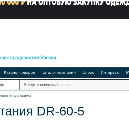
Каталог товаров
Каталог компаний
Спрос
Интервью
М
Ре
иям
Ви
итания DR-60-5 MeanWell
тания DR-60-5