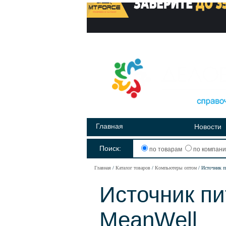
Главная
Новости
Поиск:
по товарам
по компан
Главная
Каталог товаров
Компьютеры оптом
Источник п
Источник пи
MeanWell