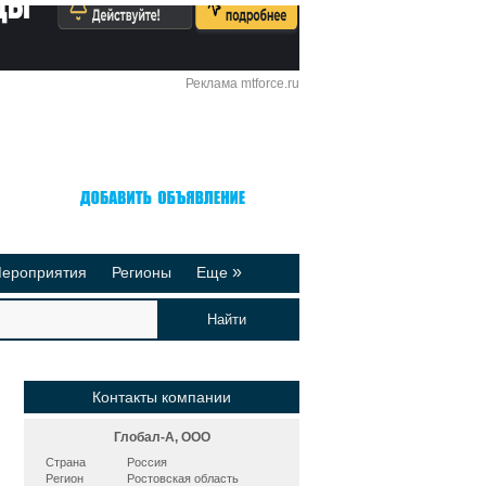
Реклама mtforce.ru
Вход
Регистрация
»
ероприятия
Регионы
Еще
йтинги
Реклама на сайте
део-презентации
Публикации
Контакты компании
Глобал-А, ООО
Страна
Россия
Регион
Ростовская область