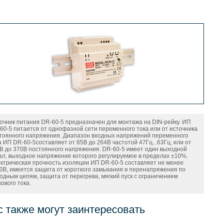
очник питания DR-60-5 предназначен для монтажа на DIN-рейку. ИП
60-5 питается от однофазной сети переменного тока или от источника
тоянного напряжения. Диапазон входных напряжений переменного
а ИП DR-60-5составляет от 85В до 264В частотой 47Гц...63Гц, или от
В до 370В постоянного напряжения. DR-60-5 имеет один выходной
ал, выходное напряжение которого регулируемое в пределах ±10%.
ктрическая прочность изоляции ИП DR-60-5 составляет не менее
0В, имеется защита от короткого замыкания и перенапряжения по
одным цепям, защита от перегрева, мягкий пуск с ограничением
кового тока.
с также могут заинтересовать