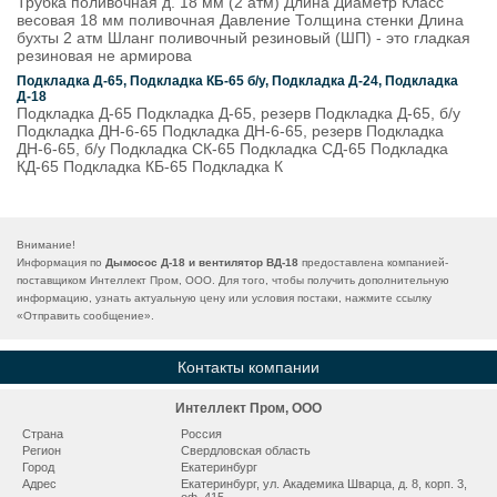
Трубка поливочная д. 18 мм (2 атм) Длина Диаметр Класс
весовая 18 мм поливочная Давление Толщина стенки Длина
бухты 2 атм Шланг поливочный резиновый (ШП) - это гладкая
резиновая не армирова
Подкладка Д-65, Подкладка КБ-65 б/у, Подкладка Д-24, Подкладка
Д-18
Подкладка Д-65 Подкладка Д-65, резерв Подкладка Д-65, б/у
Подкладка ДН-6-65 Подкладка ДН-6-65, резерв Подкладка
ДН-6-65, б/у Подкладка СК-65 Подкладка СД-65 Подкладка
КД-65 Подкладка КБ-65 Подкладка К
Внимание!
Информация по
Дымосос Д-18 и вентилятор ВД-18
предоставлена компанией-
поставщиком Интеллект Пром, ООО. Для того, чтобы получить дополнительную
информацию, узнать актуальную цену или условия постаки, нажмите ссылку
«
Отправить сообщение
».
Контакты компании
Интеллект Пром, ООО
Страна
Россия
Регион
Свердловская область
Город
Екатеринбург
Адрес
Екатеринбург, ул. Академика Шварца, д. 8, корп. 3,