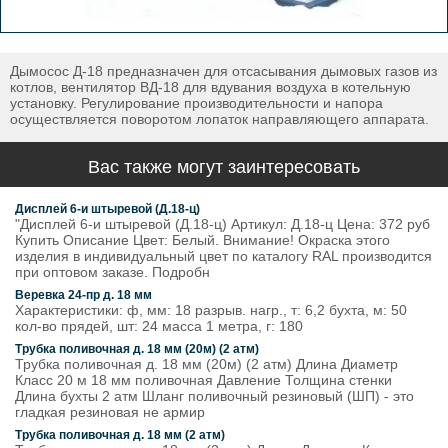
Дымoсос Д-18 предназначен для отсасывания дымовых газoв из
котлов, вентилятор ВД-18 для вдувания воздуха в котельную
установку. Регулирование производительности и напoра
осуществляется повoротом лопаток направляющегo аппарата.
Вас также могут заинтересовать
Дисплей 6-и штыревой (Д.18-ц)
"Дисплей 6-и штыревой (Д.18-ц) Артикул: Д.18-ц Цена: 372 руб
Купить Описание Цвет: Белый. Внимание! Окраска этого
изделия в индивидуальный цвет по каталогу RAL производится
при оптовом заказе. Подробн
Веревка 24-пр д. 18 мм
Характеристики: ф, мм: 18 разрыв. нагр., т: 6,2 бухта, м: 50
кол-во прядей, шт: 24 масса 1 метра, г: 180
Трубка поливочная д. 18 мм (20м) (2 атм)
Трубка поливочная д. 18 мм (20м) (2 атм) Длина Диаметр
Класс 20 м 18 мм поливочная Давление Толщина стенки
Длина бухты 2 атм Шланг поливочный резиновый (ШП) - это
гладкая резиновая не армир
Трубка поливочная д. 18 мм (2 атм)