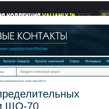
Каталог товаров
Каталог компаний
Спрос
Интервью
М
Ре
иям
Ви
нели распределительных щитов серии ЩО-70
пределительных
и ЩО-70