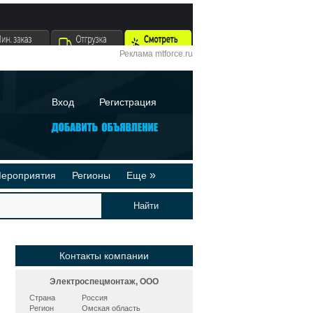
Реклама mtforce.ru
Вход
Регистрация
»
ероприятия
Регионы
Еще
йтинги
Реклама на сайте
део-презентации
Публикации
Контакты компании
Электроспецмонтаж, ООО
Страна
Россия
Регион
Омская область