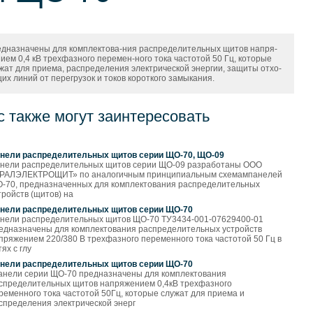
дназначены для комплектова-ния распределительных щитов напря-
ием 0,4 кВ трехфазного перемен-ного тока частотой 50 Гц, которые
жат для приема, распределения электрической энергии, защиты отхо-
их линий от перегрузок и токов короткого замыкания.
с также могут заинтересовать
нели распределительных щитов серии ЩО-70, ЩО-09
нели распределительных щитов серии ЩО-09 разработаны ООО
РАЛЭЛЕКТРОЩИТ» по аналогичным принципиальным схемампанелей
-70, предназначенных для комплектования распределительных
тройств (щитов) на
нели распределительных щитов серии ЩО-70
нели распределительных щитов ЩО-70 ТУ3434-001-07629400-01
едназначены для комплектования распределительных устройств
пряжением 220/380 В трехфазного переменного тока частотой 50 Гц в
тях с глу
нели распределительных щитов серии ЩО-70
анели серии ЩО-70 предназначены для комплектования
спределительных щитов напряжением 0,4кВ трехфазного
ременного тока частотой 50Гц, которые служат для приема и
спределения электрической энерг