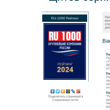
Пре
RU-1000 Рейтинг
жен
слу
дящ
Ва
Па
Па
«У
ЩО
ус
Па
Па
пр
на
се
Па
"П
Поделитесь страницей в
ра
Социальных сетях
пе
ра