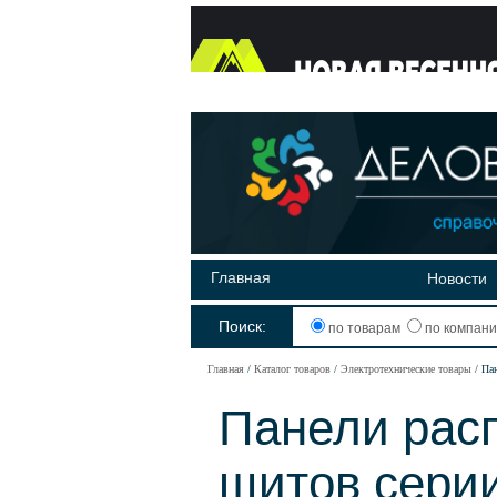
Главная
Новости
Поиск:
по товарам
по компан
Главная
Каталог товаров
Электротехнические товары
Па
Панели рас
щитов сери