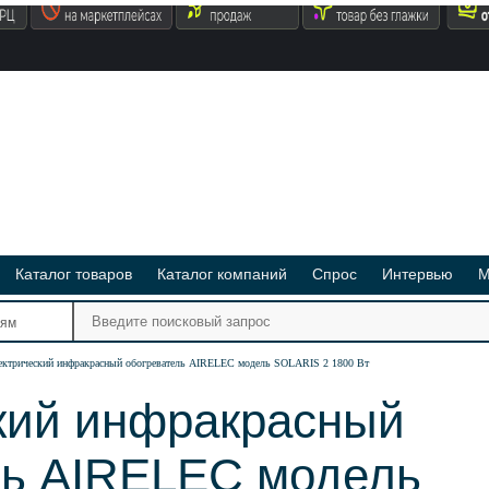
Каталог товаров
Каталог компаний
Спрос
Интервью
М
Ре
иям
Ви
ектрический инфракрасный обогреватель AIRELEC модель SOLARIS 2 1800 Вт
кий инфракрасный
ль AIRELEC модель