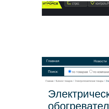
Главная
Новости
Поиск:
по товарам
по компан
Главная
Каталог товаров
Электротехнические товары
Эл
Электричес
обогревате