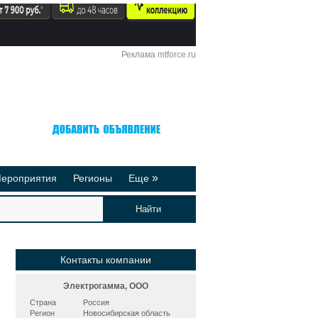
Реклама mtforce.ru
Вход
Регистрация
»
ероприятия
Регионы
Еще
йтинги
Реклама на сайте
део-презентации
Публикации
Контакты компании
Электрогамма, ООО
Страна
Россия
Регион
Новосибирская область