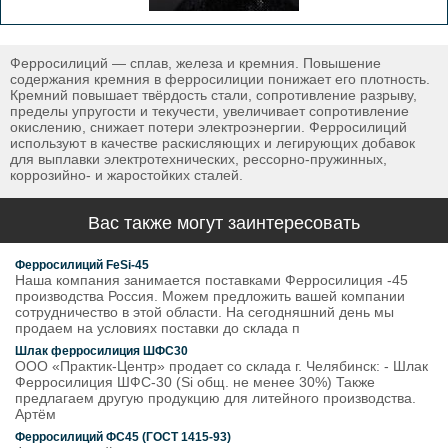
Ферросилиций — сплав, железа и кремния. Повышение
содержания кремния в ферросилиции понижает его плотность.
Кремний повышает твёрдость стали, сопротивление разрыву,
пределы упругости и текучести, увеличивает сопротивление
окислению, снижает потери электроэнергии. Ферросилиций
используют в качестве раскисляющих и легирующих добавок
для выплавки электротехнических, рессорно-пружинных,
коррозийно- и жаростойких сталей.
Вас также могут заинтересовать
Ферросилиций FeSi-45
Наша компания занимается поставками Ферросилиция -45
производства Россия. Можем предложить вашей компании
сотрудничество в этой области. На сегодняшний день мы
продаем на условиях поставки до склада п
Шлак ферросилиция ШФС30
ООО «Практик-Центр» продает со склада г. Челябинск: - Шлак
Ферросилиция ШФС-30 (Si общ. не менее 30%) Также
предлагаем другую продукцию для литейного производства.
Артём
Ферросилиций ФС45 (ГОСТ 1415-93)