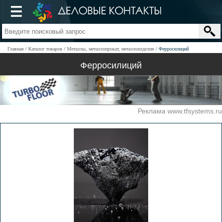
Главная
Каталог товаров
Металлы, металлопрокат, металлоизделия
Ферросилиций
Ферросилиций
Реклама www.tfsystems.ru