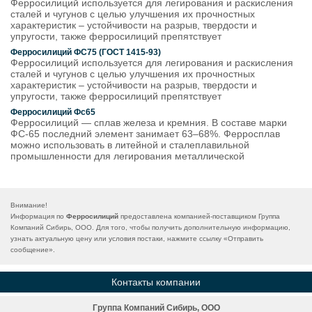
Ферросилиций используется для легирования и раскисления
сталей и чугунов с целью улучшения их прочностных
характеристик – устойчивости на разрыв, твердости и
упругости, также ферросилиций препятствует
Ферросилиций ФС75 (ГОСТ 1415-93)
Ферросилиций используется для легирования и раскисления
сталей и чугунов с целью улучшения их прочностных
характеристик – устойчивости на разрыв, твердости и
упругости, также ферросилиций препятствует
Ферросилиций Фс65
Ферросилиций — сплав железа и кремния. В составе марки
ФС-65 последний элемент занимает 63–68%. Ферросплав
можно использовать в литейной и сталеплавильной
промышленности для легирования металлической
Внимание!
Информация по
Ферросилиций
предоставлена компанией-поставщиком Группа
Компаний Сибирь, ООО. Для того, чтобы получить дополнительную информацию,
узнать актуальную цену или условия постаки, нажмите ссылку «
Отправить
сообщение
».
Контакты компании
Группа Компаний Сибирь, ООО